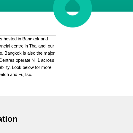
es hosted in Bangkok and
ncial centre in Thailand, our
te. Bangkok is also the major
ta Centres operate N+1 across
ability. Look below for more
itch and Fujitsu.
ation