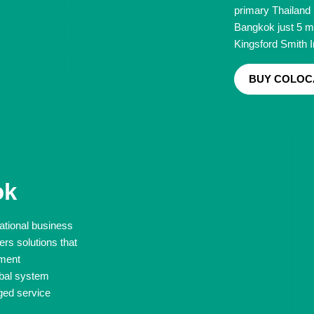
primary Thailand 
Bangkok just 5 m
Kingsford Smith In
BUY COLOC
ok
national business
ers solutions that
nment
lobal system
ged service