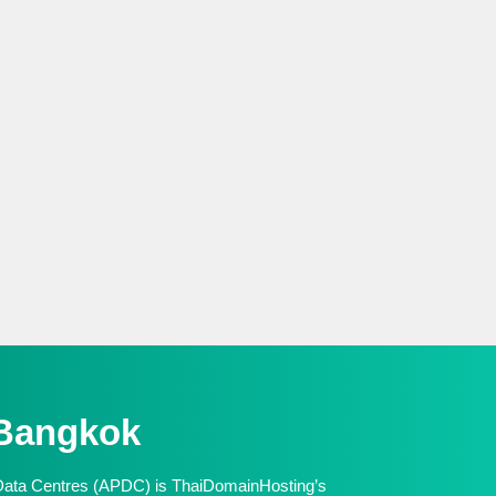
Bangkok
 Data Centres (APDC) is ThaiDomainHosting’s