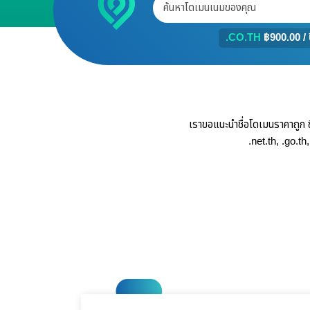
.CO.TH
฿900.00 / 
เราขอแนะนำชื่อโดเมนราคาถูก ซ
.net.th, .go.th