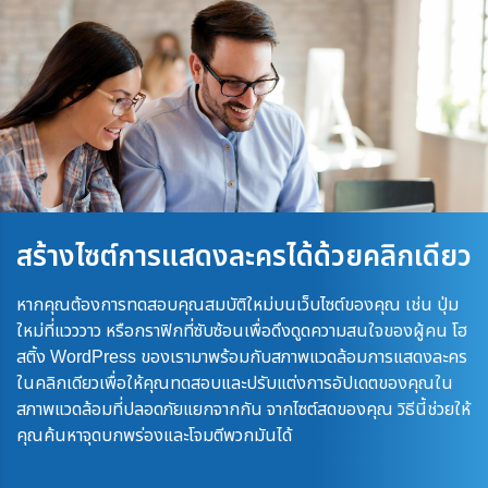
สร้างไซต์การแสดงละครได้ด้วยคลิกเดียว
หากคุณต้องการทดสอบคุณสมบัติใหม่บนเว็บไซต์ของคุณ เช่น ปุ่ม
ใหม่ที่แวววาว หรือกราฟิกที่ซับซ้อนเพื่อดึงดูดความสนใจของผู้คน โฮ
สติ้ง WordPress ของเรามาพร้อมกับสภาพแวดล้อมการแสดงละคร
ในคลิกเดียวเพื่อให้คุณทดสอบและปรับแต่งการอัปเดตของคุณใน
สภาพแวดล้อมที่ปลอดภัยแยกจากกัน จากไซต์สดของคุณ วิธีนี้ช่วยให้
คุณค้นหาจุดบกพร่องและโจมตีพวกมันได้