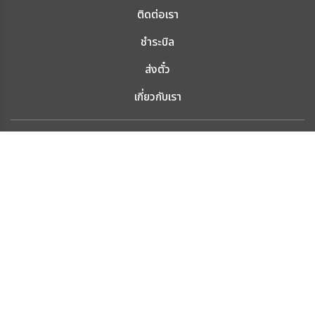
ติดต่อเรา
ชำระบิล
ส่งตั๋ว
เกี่ยวกับเรา
®
Stay Connected.
© ThaiDomainHosting 2020, all rights reserved.
Service & SLA Guarantee
Terms of Service
Acceptable Use Policy